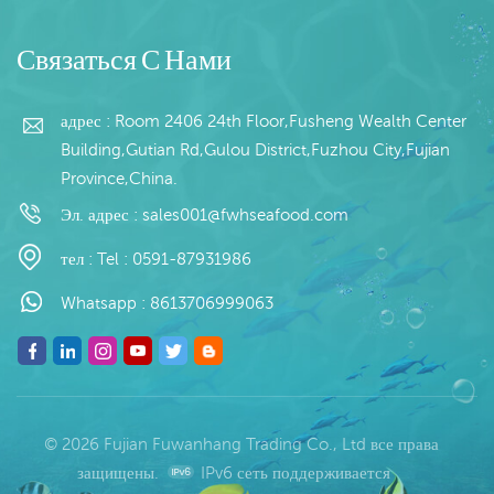
продаж: оптовая продажа/
экспорт Мин. Заказ: 20-
футовый контейнер / 40-
Связаться С Нами
футовый контейнер
Оплата: TT /
адрес : Room 2406 24th Floor,Fusheng Wealth Center
Подтвержденный
безотзывный аккредитив
Building,Gutian Rd,Gulou District,Fuzhou City,Fujian
по предъявлении Доставка:
Province,China.
В течение 20 дней после
подтверждения депозита
Эл. адрес :
sales001@fwhseafood.com
Происхождение: Китай
Торговая марка: Фу Ван
тел :
Tel : 0591-87931986
Ханг
Whatsapp :
8613706999063
© 2026 Fujian Fuwanhang Trading Co., Ltd все права
защищены.
IPv6 сеть поддерживается