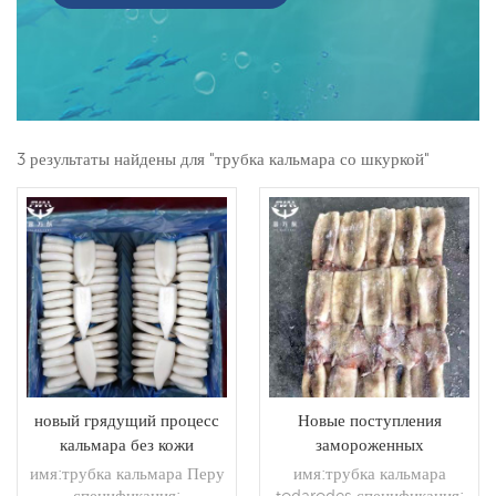
3 результаты найдены для "трубка кальмара со шкуркой"
новый грядущий процесс
Новые поступления
кальмара без кожи
замороженных
морепродуктов из
имя:трубка кальмара Перу
имя:трубка кальмара
кальмаров
спецификация:
todarodes спецификация: