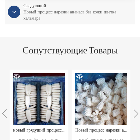
Следующий
Новый процесс нарезки ананаса без кожи цветка
кальмара
Сопутствующие Товары
а без кожи
новый грядущий процесс кальмара без кожи
Новый процесс нарезки ананаса без кожи цветка кальмара
имя:трубка кальмара
имя: цветок кальмара