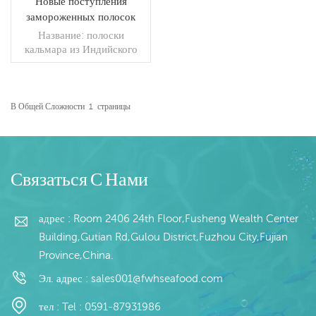
Новые поступления
замороженных полосок
кальмара из Индийского
Название: полоски
океана
кальмара из Индийского
океана спецификация:
спецификация клиента
процесс: вырезать
ПРОЧИТАЙТЕ
остекление: IQF 40% (по
В Общей Сложности
1
Страницы
индивидуальному заказу)
БОЛЬШЕ
упаковка: 1 кг/мешок, 10
кг/тканый мешок (по
индивидуальному заказу)
модели продаж: опт/
Связаться С Нами
экспорт мин. заказ: 20-
футовый контейнер / 40-
футовый контейнер оплата:
адрес : Room 2406 24th Floor,Fusheng Wealth Center
TT / Подтвержденный
Building,Gutian Rd,Gulou District,Fuzhou City,Fujian
безотзывный аккредитив
Province,China.
по предъявлении доставка:
в течение 20 дней после
Эл. адрес :
sales001@fwhseafood.com
подтверждения депозита
происхождение: Китай
тел :
Tel : 0591-87931986