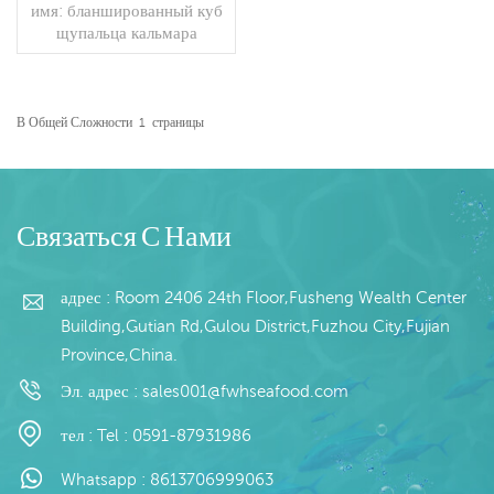
бланшированные кубики
имя: бланшированный куб
щупалец кальмара
щупальца кальмара
спецификация:
спецификация клиента
процесс: кишечник
ПРОЧИТАЙТЕ
остекление: IQF 40% (по
В Общей Сложности
1
Страницы
индивидуальному заказу)
БОЛЬШЕ
упаковка: 1 кг/мешок, 10
кг/тканый мешок (по
индивидуальному заказу)
модели продаж: опт/
Связаться С Нами
экспорт мин. заказ: 20-
футовый контейнер / 40-
футовый контейнер оплата:
адрес : Room 2406 24th Floor,Fusheng Wealth Center
TT / Подтвержденный
Building,Gutian Rd,Gulou District,Fuzhou City,Fujian
безотзывный аккредитив
Province,China.
по предъявлении доставка:
в течение 20 дней после
Эл. адрес :
sales001@fwhseafood.com
подтверждения депозита
происхождение: Китай
тел :
Tel : 0591-87931986
Бренд: Фу Ван Ханг
Whatsapp :
8613706999063